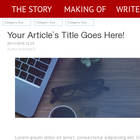
THE STORY
MAKING OF
WRIT
Category Example 1
Category Example 2
Category Example 3
Your Article`s Title Goes Here!
20/11/2016 12:25
Author Example 2
Lorem ipsum dolor sit amet, consectetur adipiscing elit. Ut