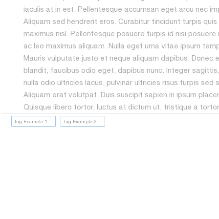
iaculis at in est. Pellentesque accumsan eget arcu nec imp
Aliquam sed hendrerit eros. Curabitur tincidunt turpis qui
maximus nisl. Pellentesque posuere turpis id nisi posue
ac leo maximus aliquam. Nulla eget urna vitae ipsum tempo
Mauris vulputate justo et neque aliquam dapibus. Donec ege
blandit, faucibus odio eget, dapibus nunc. Integer sagitti
nulla odio ultricies lacus, pulvinar ultricies risus turpis se
Aliquam erat volutpat. Duis suscipit sapien in ipsum place
Quisque libero tortor, luctus at dictum ut, tristique a tortor
Tag Example 1
Tag Example 2