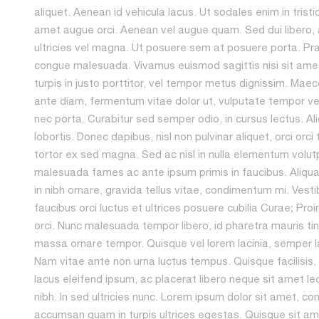
aliquet. Aenean id vehicula lacus. Ut sodales enim in trist
amet augue orci. Aenean vel augue quam. Sed dui libero
ultricies vel magna. Ut posuere sem at posuere porta. P
congue malesuada. Vivamus euismod sagittis nisi sit amet
turpis in justo porttitor, vel tempor metus dignissim. Ma
ante diam, fermentum vitae dolor ut, vulputate tempor vel
nec porta. Curabitur sed semper odio, in cursus lectus. A
lobortis. Donec dapibus, nisl non pulvinar aliquet, orci orci 
tortor ex sed magna. Sed ac nisl in nulla elementum volutp
malesuada fames ac ante ipsum primis in faucibus. Aliqua
in nibh ornare, gravida tellus vitae, condimentum mi. Vest
faucibus orci luctus et ultrices posuere cubilia Curae; Proi
orci. Nunc malesuada tempor libero, id pharetra mauris ti
massa ornare tempor. Quisque vel lorem lacinia, semper l
Nam vitae ante non urna luctus tempus. Quisque facilisis, l
lacus eleifend ipsum, ac placerat libero neque sit amet l
nibh. In sed ultricies nunc. Lorem ipsum dolor sit amet, con
accumsan quam in turpis ultrices egestas. Quisque sit a