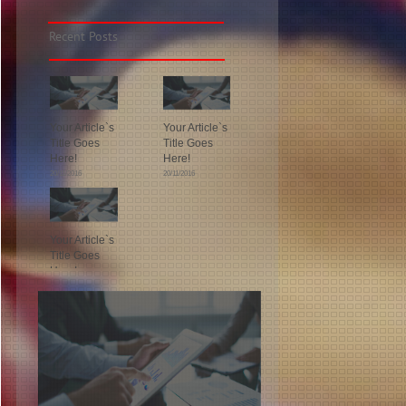
Recent Posts
Your Article`s
Your Article`s
Title Goes
Title Goes
Here!
Here!
20/11/2016
20/11/2016
Your Article`s
Title Goes
Here!
20/11/2016