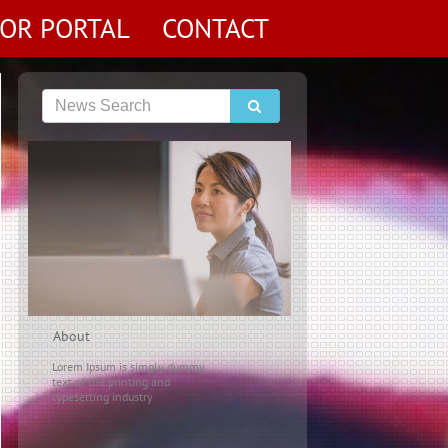
TOR PORTAL
CONTACT
About
Lorem Ipsum is simply dummy
text of the printing and
typesetting industry