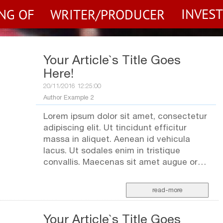
INVES
NG OF
WRITER/PRODUCER
Your Article`s Title Goes
Here!
20/11/2016 12:25:00
Author Example 2
Lorem ipsum dolor sit amet, consectetur
adipiscing elit. Ut tincidunt efficitur
massa in aliquet. Aenean id vehicula
lacus. Ut sodales enim in tristique
convallis. Maecenas sit amet augue orci.
Aenean vel augue quam. Sed dui libero,
accumsan eu maximus in, ultricies vel
read-more
magna. Ut posuere sem at posuere
porta. Praesent consectetur metus eu
Your Article`s Title Goes
congue malesuada. Vivamus euismod